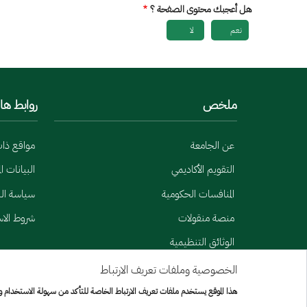
هل أعجبك محتوى الصفحة ؟
نعم
لا
ملخص
روابط ها
عن الجامعة
مواقع ذا
التقويم الأكاديمي
البيانات ا
المنافسات الحكومية
سياسة الب
منصة منقولات
شروط الا
الوثائق التنظيمية
الخصوصية وملفات تعريف الارتباط
Menu Copyright
خريطة الموقع
هذا الموقع يستخدم ملفات تعريف الارتباط الخاصة للتأكد من سهولة الاستخدام 
جميع الحقوق محفوظة لجامعة الإمير سطام بن عبد العزيز © 2026