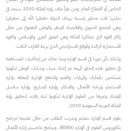
الخاص أو القطاع العام. ومن يقرأ ملف رؤية المملكة 2030 سيجد في
بدايتها ثلاث محاور رئيسية تهدف الدولة حفظها الله إلى تحقيقها
وهي المجتمع الحيوي والاقتصاد المزدهر والوطن الطموح من خلال
ركائز القوة التي تمتلكها المملكة وهي العمق العربي والإسلامي والقوة
الاستثمارية الرائدة والموقع الاستراتيجي الذي يربط القارات الثلاث.
ولذلك يأتي دورنا في قسم الإدارة وبما نملك من إمكانيات للمساهمة
في تحقيق هذه المحاور المهمة عبر إعداد شباب وشابات الوطن ليكونوا
مسلحين بالمعارف والمهارات والقيم والمناهج الإدارية المتعلقة بإدارة
الاستثمار، وريادة الأعمال، والابتكار، وإدارة المشاريع، وإدارة سلاسل
الإمداد وغيرها من العلوم الإدارية ليكونوا لبنة رافده لتحقيق رؤية
المملكة العربية السعودية 2030.
يقوم قسم الإدارة بتعليم وتدريب الطلاب من خلال تقديمه لبرنامج
بكالوريوس العلوم في الإدارة (
BSBA
)، وبرنامج ماجستير إدارة الأعمال